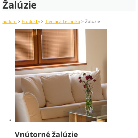
Žalúzie
audom
>
Produkty
>
Tieniaca technika
>
Žalúzie
Vnútorné žalúzie