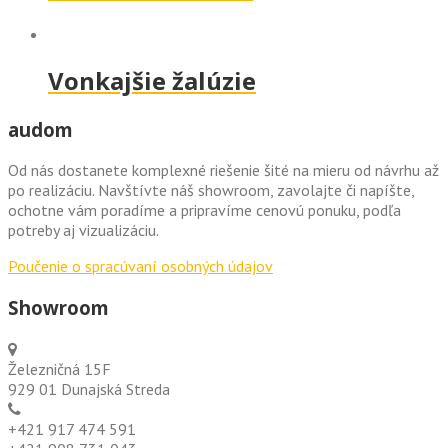
Vonkajšie žalúzie
audom
Od nás dostanete komplexné riešenie šité na mieru od návrhu až
po realizáciu. Navštívte náš showroom, zavolajte či napíšte,
ochotne vám poradíme a pripravíme cenovú ponuku, podľa
potreby aj vizualizáciu.
Poučenie o spracúvaní osobných údajov
Showroom
Železničná 15F
929 01 Dunajská Streda
+421 917 474 591